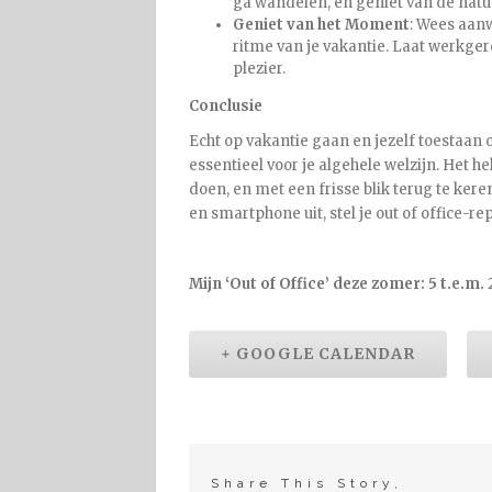
ga wandelen, en geniet van de natu
Geniet van het Moment
: Wees aanw
ritme van je vakantie. Laat werkge
plezier.
Conclusie
Echt op vakantie gaan en jezelf toestaan o
essentieel voor je algehele welzijn. Het h
doen, en met een frisse blik terug te kere
en smartphone uit, stel je out of office-re
Mijn ‘Out of Office’ deze zomer: 5 t.e.m. 
+ GOOGLE CALENDAR
Share This Story,