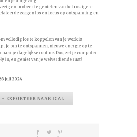
ur en je omgeving.
ezig en probeer te genieten van het rustigere
relateerde zorgen los en focus op ontspanning en
m volledig los te koppelen van je werk is
elpt je om te ontspannen, nieuwe energie op te
n naar je dagelijkse routine. Dus, zet je computer
ply in, en geniet van je welverdiende rust!
28 juli 2024
+ EXPORTEER NAAR ICAL