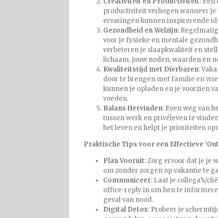
Creativiteit en Productiviteit
: Een 
productiviteit verhogen wanneer j
ervaringen kunnen inspirerende id
Gezondheid en Welzijn
: Regelmatig
voor je fysieke en mentale gezondh
verbeteren je slaapkwaliteit en ste
lichaam, jouw noden, waarden en 
Kwaliteitstijd met Dierbaren
: Vak
door te brengen met familie en vri
kunnen je opladen en je voorzien v
voeden.
Balans Hervinden
: Even weg van he
tussen werk en privéleven te vinden.
het leven en helpt je prioriteiten o
Praktische Tips voor een Effectieve ‘Out
Plan Vooruit
: Zorg ervoor dat je je
om zonder zorgen op vakantie te g
Communiceer
: Laat je collega’s/cl
office-reply in om hen te informere
geval van nood.
Digital Detox
: Probeer je schermtij