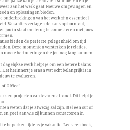
echte pauze kan je creativiteit stimuleren en je
e weer aan het werk gaat. Nieuwe omgevingen en
eeën en oplossingen bieden.
e onderbrekingen van het werk zijn essentieel
eid. Vakanties verlagen de kans op burn-out,
llen jou in staat om terug te connecteren met jouw
normen.
anties bieden de perfecte gelegenheid om tijd
enden. Deze momenten versterken je relaties,
an mooie herinneringen die jou nog lang kunnen
t dagelijkse werk helpt je om een betere balans
 Het herinnert je eraan wat echt belangrijk is in
pnieuw te evalueren.
 of Office’
 werk en projecten van tevoren afrondt. Dit helpt je
aan.
iënten weten dat je afwezig zal zijn. Stel een out of
n en geef aan wie zij kunnen contacteren in
d te beperken tijdens je vakantie. Lees een boek,