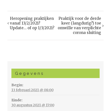
Heropening praktijken
Praktijk voor de derde
Evenement
vanaf 13/2/2021?
keer (langdurig?) toe
Navigatie
Update… of op 1/3/2021?
omwille van verplichte
corona sluiting
Gegevens
Begin:
13 februari 2021 @ 08:00
Einde:
30 augustus 2021 @ 17:00